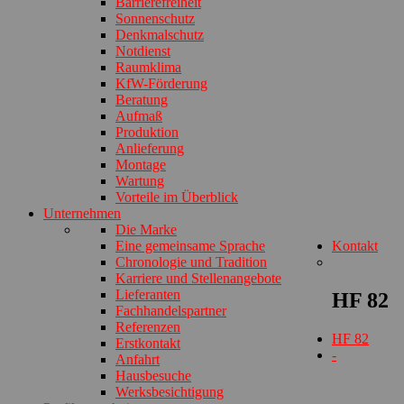
Barrierefreiheit
Sonnenschutz
Denkmalschutz
Notdienst
Raumklima
KfW-Förderung
Beratung
Aufmaß
Produktion
Anlieferung
Montage
Wartung
Vorteile im Überblick
Unternehmen
Die Marke
Eine gemeinsame Sprache
Kontakt
Chronologie und Tradition
Karriere und Stellenangebote
Lieferanten
HF 82
Fachhandelspartner
Referenzen
HF 82
Erstkontakt
-
Anfahrt
Hausbesuche
Werksbesichtigung