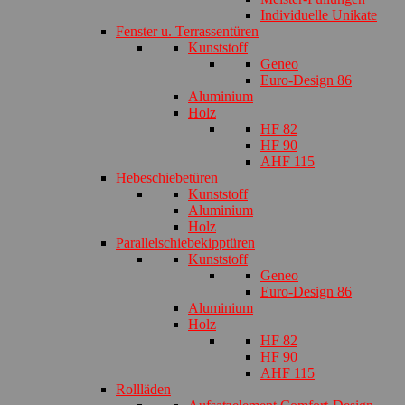
Individuelle Unikate
Fenster u. Terrassentüren
Kunststoff
Geneo
Euro-Design 86
Aluminium
Holz
HF 82
HF 90
AHF 115
Hebeschiebetüren
Kunststoff
Aluminium
Holz
Parallelschiebekipptüren
Kunststoff
Geneo
Euro-Design 86
Aluminium
Holz
HF 82
HF 90
AHF 115
Rollläden