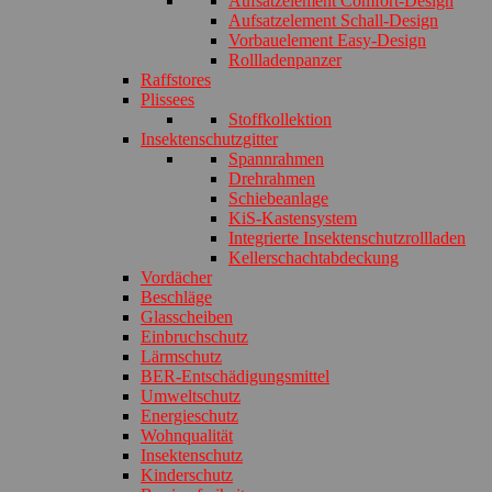
Aufsatzelement Comfort-Design
Aufsatzelement Schall-Design
Vorbauelement Easy-Design
Rollladenpanzer
Raffstores
Plissees
Stoffkollektion
Insektenschutzgitter
Spannrahmen
Drehrahmen
Schiebeanlage
KiS-Kastensystem
Integrierte Insektenschutzrollladen
Kellerschachtabdeckung
Vordächer
Beschläge
Glasscheiben
Einbruchschutz
Lärmschutz
BER-Entschädigungsmittel
Umweltschutz
Energieschutz
Wohnqualität
Insektenschutz
Kinderschutz