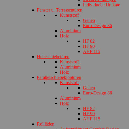
Individuelle Unikate
Fenster u. Terrassentüren
Kunststoff
Geneo
Euro-Design 86
Aluminium
Holz
HF 82
HF 90
AHF 115
Hebeschiebetüren
Kunststoff
Aluminium
Holz
Parallelschiebekipptüren
Kunststoff
Geneo
Euro-Design 86
Aluminium
Holz
HF 82
HF 90
AHF 115
Rollläden