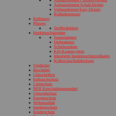
Aufsatzelement Comfort-Design
Aufsatzelement Schall-Design
Vorbauelement Easy-Design
Rollladenpanzer
Raffstores
Plissees
Stoffkollektion
Insektenschutzgitter
Spannrahmen
Drehrahmen
Schiebeanlage
KiS-Kastensystem
Integrierte Insektenschutzrollladen
Kellerschachtabdeckung
Vordächer
Beschläge
Glasscheiben
Einbruchschutz
Lärmschutz
BER-Entschädigungsmittel
Umweltschutz
Energieschutz
Wohnqualität
Insektenschutz
Kinderschutz