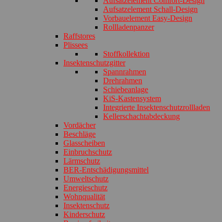
Aufsatzelement Comfort-Design
Aufsatzelement Schall-Design
Vorbauelement Easy-Design
Rollladenpanzer
Raffstores
Plissees
Stoffkollektion
Insektenschutzgitter
Spannrahmen
Drehrahmen
Schiebeanlage
KiS-Kastensystem
Integrierte Insektenschutzrollladen
Kellerschachtabdeckung
Vordächer
Beschläge
Glasscheiben
Einbruchschutz
Lärmschutz
BER-Entschädigungsmittel
Umweltschutz
Energieschutz
Wohnqualität
Insektenschutz
Kinderschutz