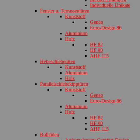
Individuelle Unikate
Fenster u. Terrassentüren
Kunststoff
Geneo
Euro-Design 86
Aluminium
Holz
HF 82
HF 90
AHF 115
Hebeschiebetüren
Kunststoff
Aluminium
Holz
Parallelschiebekipptüren
Kunststoff
Geneo
Euro-Design 86
Aluminium
Holz
HF 82
HF 90
AHF 115
Rollläden