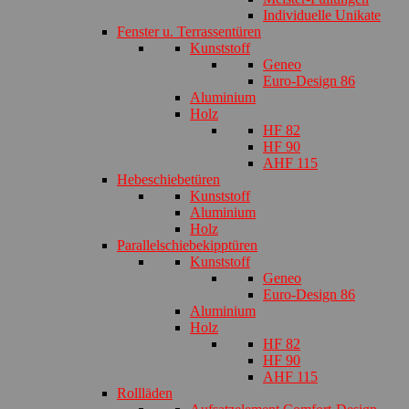
Individuelle Unikate
Fenster u. Terrassentüren
Kunststoff
Geneo
Euro-Design 86
Aluminium
Holz
HF 82
HF 90
AHF 115
Hebeschiebetüren
Kunststoff
Aluminium
Holz
Parallelschiebekipptüren
Kunststoff
Geneo
Euro-Design 86
Aluminium
Holz
HF 82
HF 90
AHF 115
Rollläden