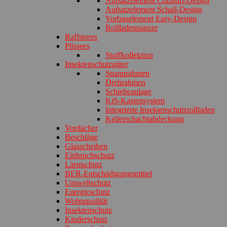
Aufsatzelement Comfort-Design
Aufsatzelement Schall-Design
Vorbauelement Easy-Design
Rollladenpanzer
Raffstores
Plissees
Stoffkollektion
Insektenschutzgitter
Spannrahmen
Drehrahmen
Schiebeanlage
KiS-Kastensystem
Integrierte Insektenschutzrollladen
Kellerschachtabdeckung
Vordächer
Beschläge
Glasscheiben
Einbruchschutz
Lärmschutz
BER-Entschädigungsmittel
Umweltschutz
Energieschutz
Wohnqualität
Insektenschutz
Kinderschutz