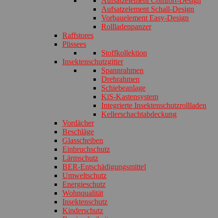
Aufsatzelement Comfort-Design
Aufsatzelement Schall-Design
Vorbauelement Easy-Design
Rollladenpanzer
Raffstores
Plissees
Stoffkollektion
Insektenschutzgitter
Spannrahmen
Drehrahmen
Schiebeanlage
KiS-Kastensystem
Integrierte Insektenschutzrollladen
Kellerschachtabdeckung
Vordächer
Beschläge
Glasscheiben
Einbruchschutz
Lärmschutz
BER-Entschädigungsmittel
Umweltschutz
Energieschutz
Wohnqualität
Insektenschutz
Kinderschutz