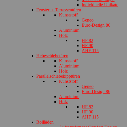
Individuelle Unikate
Fenster u. Terrassentüren
Kunststoff
Geneo
Euro-Design 86
Aluminium
Holz
HF 82
HF 90
AHF 115
Hebeschiebetüren
Kunststoff
Aluminium
Holz
Parallelschiebekipptüren
Kunststoff
Geneo
Euro-Design 86
Aluminium
Holz
HF 82
HF 90
AHF 115
Rollläden