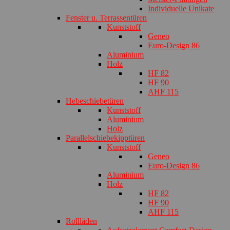
Individuelle Unikate
Fenster u. Terrassentüren
Kunststoff
Geneo
Euro-Design 86
Aluminium
Holz
HF 82
HF 90
AHF 115
Hebeschiebetüren
Kunststoff
Aluminium
Holz
Parallelschiebekipptüren
Kunststoff
Geneo
Euro-Design 86
Aluminium
Holz
HF 82
HF 90
AHF 115
Rollläden