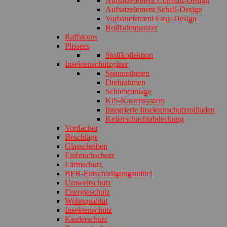
Aufsatzelement Comfort-Design
Aufsatzelement Schall-Design
Vorbauelement Easy-Design
Rollladenpanzer
Raffstores
Plissees
Stoffkollektion
Insektenschutzgitter
Spannrahmen
Drehrahmen
Schiebeanlage
KiS-Kastensystem
Integrierte Insektenschutzrollladen
Kellerschachtabdeckung
Vordächer
Beschläge
Glasscheiben
Einbruchschutz
Lärmschutz
BER-Entschädigungsmittel
Umweltschutz
Energieschutz
Wohnqualität
Insektenschutz
Kinderschutz