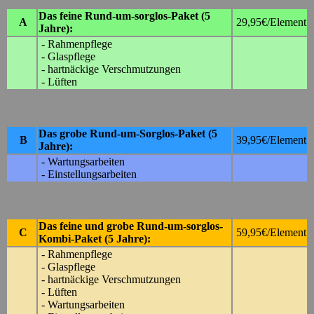
Das feine Rund-um-sorglos-Paket (5
A
29,95€/Element
Jahre):
- Rahmenpflege
- Glaspflege
- hartnäckige Verschmutzungen
- Lüften
Das grobe R
und-um-Sorglos-Paket
(5
B
39,95€/Element
Jahre)
:
- Wartungsarbeiten
- Einstellungsarbeiten
Das feine und grobe R
und-um-sorglos-
C
59,95€/Element
Kombi-Paket
(5 Jahre)
:
- Rahmenpflege
- Glaspflege
- hartnäckige Verschmutzungen
- Lüften
- Wartungsarbeiten