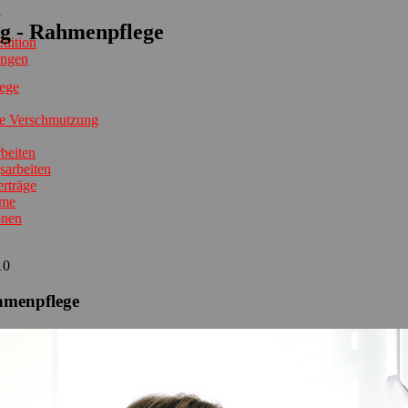
n
g - Rahmenpflege
dition
ungen
ege
ge Verschmutzung
beiten
gsarbeiten
rträge
hme
onen
10
ahmenpflege