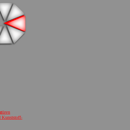
stüren
n
 Kunststoff-