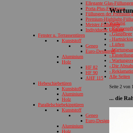
Ellegante Glas-Füllunge
Porta-Plus-Füllungen
Wartun
Füllungen der Premium-E
Premium-Highlight-Füll
Wartung
Meister-Füllungen
- Rahmenpfl
Individuelle Unikate
- Glaspflege
Fenster u. Terrassentüren
- Hartnäcki
Kunststoff
- Lüften
Geneo
- Wartungsar
Euro-Design 86
- Einstellun
Aluminium
- Wartungsve
Holz
- Die Abna
HF 82
- Reklamati
HF 90
Alle Seiten
AHF 115
Hebeschiebetüren
Seite 2 von 
Kunststoff
Aluminium
... die R
Holz
Parallelschiebekipptüren
Kunststoff
Geneo
Euro-Design 86
Aluminium
Holz