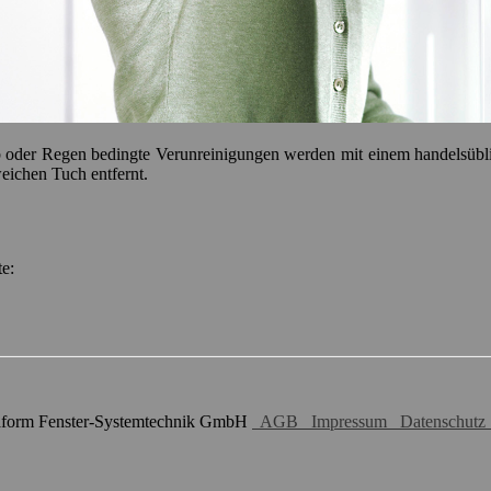
 oder Regen bedingte Verunreinigungen werden mit einem handelsüblich
eichen Tuch entfernt.
ite:
aform Fenster-Systemtechnik GmbH
AGB
Impressum
Datenschutz