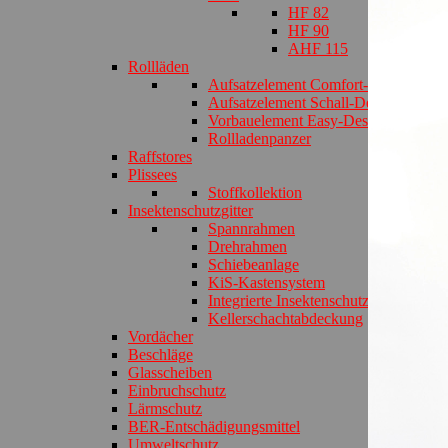
HF 82
HF 90
AHF 115
Rollläden
Aufsatzelement Comfort-Design
Aufsatzelement Schall-Design
Vorbauelement Easy-Design
Rollladenpanzer
Raffstores
Plissees
Stoffkollektion
Insektenschutzgitter
Spannrahmen
Drehrahmen
Schiebeanlage
KiS-Kastensystem
Integrierte Insektenschutzrollladen
Kellerschachtabdeckung
Vordächer
Beschläge
Glasscheiben
Einbruchschutz
Lärmschutz
BER-Entschädigungsmittel
Umweltschutz