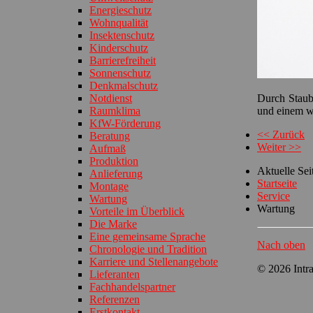
Energieschutz
Wohnqualität
Insektenschutz
Kinderschutz
Barrierefreiheit
Sonnenschutz
Denkmalschutz
Notdienst
Durch Staub
Raumklima
und einem w
KfW-Förderung
<< Zurück
Beratung
Weiter >>
Aufmaß
Produktion
Aktuelle Se
Anlieferung
Startseite
Montage
Service
Wartung
Wartung
Vorteile im Überblick
Die Marke
Eine gemeinsame Sprache
Nach oben
Chronologie und Tradition
Karriere und Stellenangebote
© 2026 Intr
Lieferanten
Fachhandelspartner
Referenzen
Erstkontakt