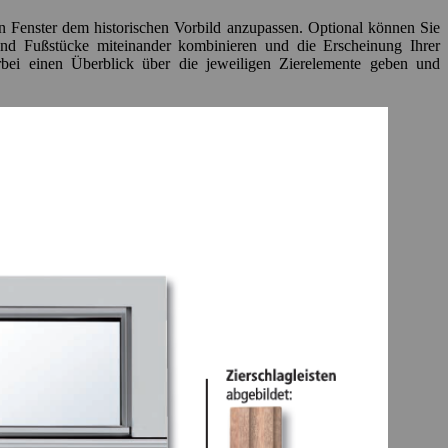
en Fenster dem historischen Vorbild anzupassen. Optional können Sie
und Fußstücke miteinander kombinieren und die Erscheinung Ihrer
rbei einen Überblick über die jeweiligen Zierelemente geben und