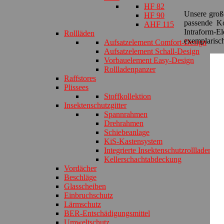
HF 82
Unsere große
HF 90
passende Ko
AHF 115
Intraform-E
Rollläden
exemplarisc
Aufsatzelement Comfort-Design
Aufsatzelement Schall-Design
Vorbauelement Easy-Design
Rollladenpanzer
Raffstores
Plissees
Stoffkollektion
Insektenschutzgitter
Spannrahmen
Drehrahmen
Schiebeanlage
KiS-Kastensystem
Integrierte Insektenschutzrollladen
Kellerschachtabdeckung
Vordächer
Beschläge
Glasscheiben
Einbruchschutz
Lärmschutz
BER-Entschädigungsmittel
Umweltschutz