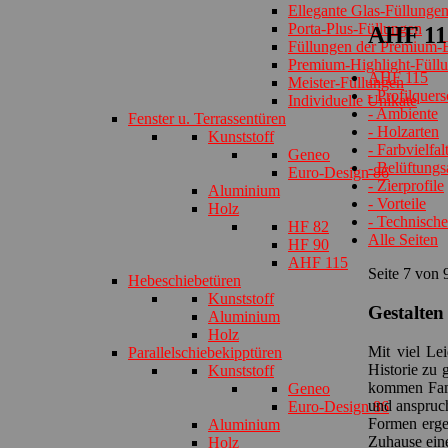
Ellegante Glas-Füllunge
Porta-Plus-Füllungen
AHF 115
Füllungen der Premium-E
Premium-Highlight-Füll
AHF 115
Meister-Füllungen
- Profilquers
Individuelle Unikate
- Ambiente
Fenster u. Terrassentüren
- Holzarten
Kunststoff
- Farbvielfal
Geneo
- Belüftungs
Euro-Design 86
- Zierprofile
Aluminium
- Vorteile
Holz
- Technische
HF 82
Alle Seiten
HF 90
AHF 115
Seite 7 von 
Hebeschiebetüren
Kunststoff
Gestalten
Aluminium
Holz
Mit viel Le
Parallelschiebekipptüren
Historie zu
Kunststoff
kommen Fami
Geneo
und anspruch
Euro-Design 86
Formen ergeb
Aluminium
Zuhause eine
Holz