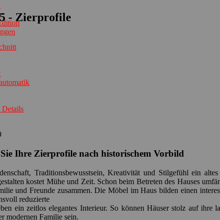
n
 - Zierprofile
dition
ungen
chnitt
t
automatik
 Details
9
 Sie Ihre Zierprofile nach historischem Vorbild
idenschaft, Traditionsbewusstsein, Kreativität und Stilgefühl ein
 gestalten kostet Mühe und Zeit. Schon beim Betreten des Hauses umfä
lie und Freunde zusammen. Die Möbel im Haus bilden einen interess
svoll reduzierte
en ein zeitlos elegantes Interieur. So können Häuser stolz auf ihre l
r modernen Familie sein.