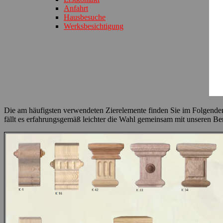
Anfahrt
Hausbesuche
Werksbesichtigung
Die am häufigsten verwendeten Zierelemente finden Sie im Folgenden da
fällt es erfahrungsgemäß leichter die Wahl gemeinsam mit unseren Bera