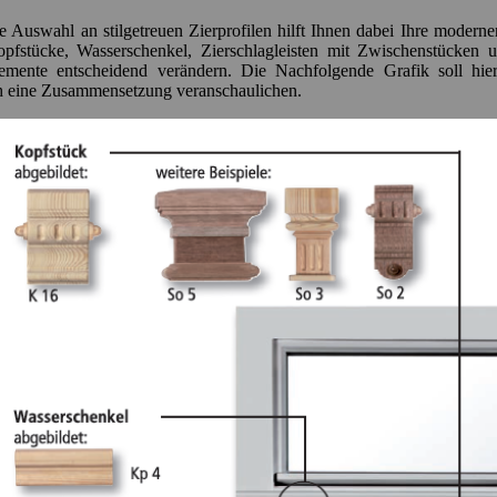
 Auswahl an stilgetreuen Zierprofilen hilft Ihnen dabei Ihre modern
pfstücke, Wasserschenkel, Zierschlagleisten mit Zwischenstücken 
lemente entscheidend verändern. Die Nachfolgende Grafik soll hie
h eine Zusammensetzung veranschaulichen.