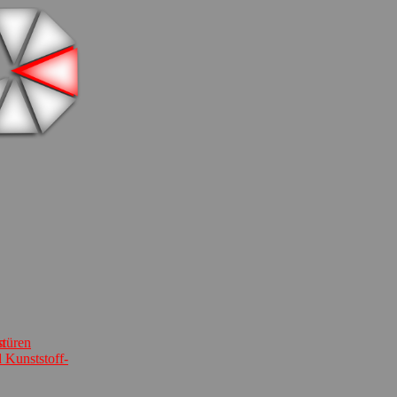
stüren
n
 Kunststoff-