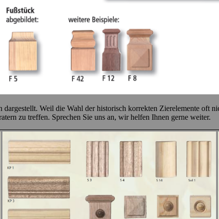
rgestellt. Weil die Wahl der historisch korrekten Zierelemente oft nic
tern zu treffen. Sprechen Sie uns an, wir helfen Ihnen gerne weiter.