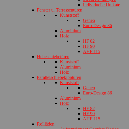
Individuelle Unikate
Fenster u. Terrassentüren
Kunststoff
Geneo
Euro-Design 86
Aluminium
Holz
HF 82
HF 90
AHF 115
Hebeschiebetüren
Kunststoff
Aluminium
Holz
Parallelschiebekipptüren
Kunststoff
Geneo
Euro-Design 86
Aluminium
Holz
HF 82
HF 90
AHF 115
Rollläden