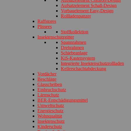
Aufsatzelement Comfort-Design
Aufsatzelement Schall-Design
Vorbauelement Easy-Design
Rollladenpanzer
Raffstores
Plissees
Stoffkollektion
Insektenschutzgitter
Spannrahmen
Drehrahmen
Schiebeanlage
KiS-Kastensystem
Integrierte Insektenschutzrollladen
Kellerschachtabdeckung
Vordächer
Beschläge
Glasscheiben
Einbruchschutz
Lärmschutz
BER-Entschädigungsmittel
Umweltschutz
Energieschutz
Wohnqualität
Insektenschutz
Kinderschutz