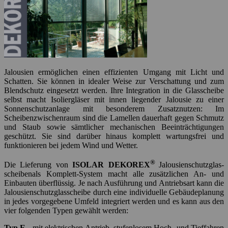
Jalousien ermöglichen einen effizienten Umgang mit Licht und
Schatten. Sie können in idealer Weise zur Verschattung und zum
Blendschutz eingesetzt werden. Ihre Integration in die Glasscheibe
selbst macht Isoliergläser mit innen liegender Jalousie zu einer
Sonnenschutzanlage mit besonderem Zusatznutzen: Im
Scheibenzwischenraum sind die Lamellen dauerhaft gegen Schmutz
und Staub sowie sämtlicher mechanischen Beeinträchtigungen
geschützt. Sie sind darüber hinaus komplett wartungsfrei und
funktionieren bei jedem Wind und Wetter.
®
Die Lieferung von
ISOLAR DEKOREX
Ja­lou­si­en­schutz­glas­
scheibenals Komplett-System macht alle zusätzlichen An- und
Einbauten überflüssig. Je nach Ausführung und Antriebsart kann die
Jalousienschutzglasscheibe durch eine individuelle Gebäudeplanung
in jedes vorgegebene Umfeld integriert werden und es kann aus den
vier folgenden Typen gewählt werden:
Typ E -
mit elektrischen Antrieb, stufenlosem Hoch- und Tieffahren